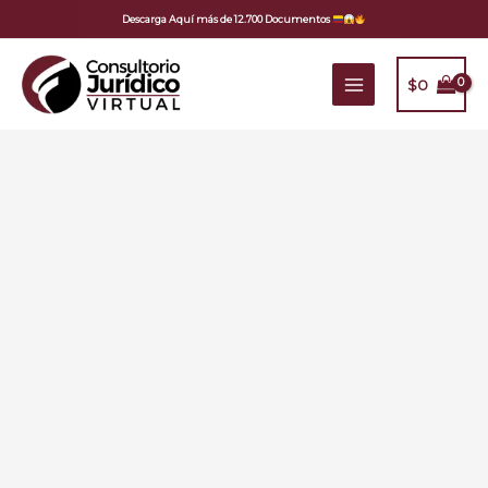
Ir
Descarga Aquí más de 12.700 Documentos
al
contenido
$
0