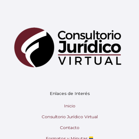
Mary
En línea
¡Hola!
Soy Mary tu asistente virtual.
Enlaces de Interés
¿En qué puedo ayudarte hoy?
Inicio
Consultorio Jurídico Virtual
Contacto
Formatos y Minutas