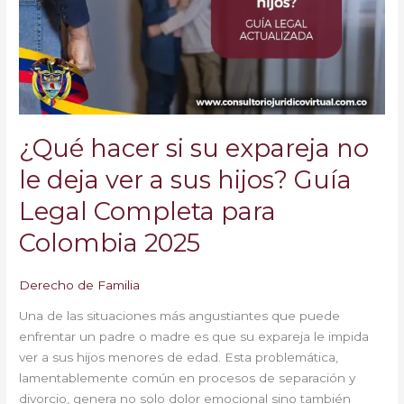
expareja
no
le
deja
ver
a
sus
¿Qué hacer si su expareja no
hijos?
Guía
le deja ver a sus hijos? Guía
Legal
Legal Completa para
Completa
para
Colombia 2025
Colombia
2025
Derecho de Familia
Una de las situaciones más angustiantes que puede
enfrentar un padre o madre es que su expareja le impida
ver a sus hijos menores de edad. Esta problemática,
lamentablemente común en procesos de separación y
divorcio, genera no solo dolor emocional sino también