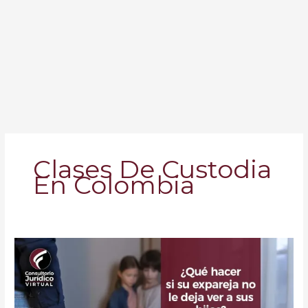
Clases De Custodia
En Colombia
¿Qué
hacer
si
su