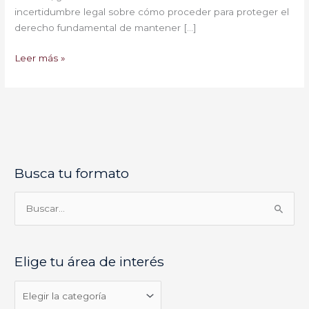
incertidumbre legal sobre cómo proceder para proteger el
derecho fundamental de mantener […]
Leer más »
Busca tu formato
E
l
i
B
g
u
e
s
Elige tu área de interés
t
c
u
a
á
r