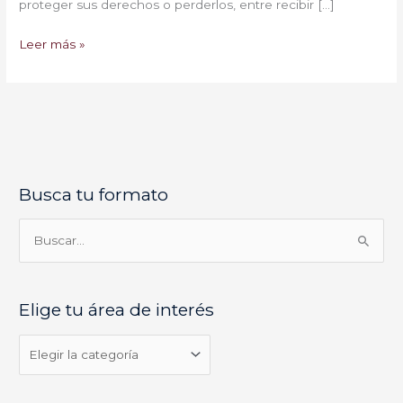
proteger sus derechos o perderlos, entre recibir […]
Leer más »
Busca tu formato
E
l
i
B
g
u
e
s
Elige tu área de interés
t
c
u
a
á
r
r
p