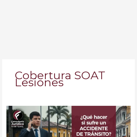
Cobertura SOAT
Lesiones
¿Qué
Hacer
Si
Sufre