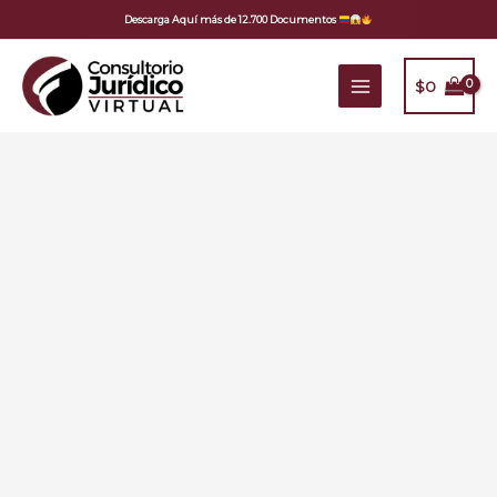
Ir
Descarga Aquí más de 12.700 Documentos
al
contenido
$
0