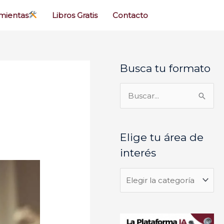
mientas
Libros Gratis
Contacto
Busca tu formato
E
l
i
B
g
u
e
s
Elige tu área de
t
c
interés
u
a
á
r
r
p
e
o
a
r