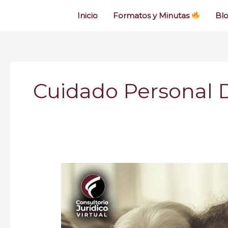
Inicio
Formatos y Minutas
Bl
Cuidado Personal 
¿Un
Abuelo
Puede
Pedir
Custodia