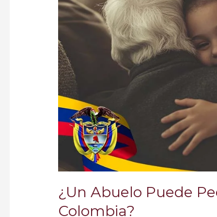
de
un
Nieto
en
Colombia?
¿Un Abuelo Puede Ped
Colombia?