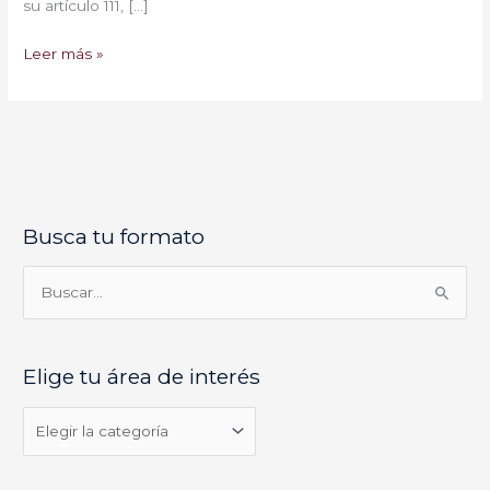
su artículo 111, […]
Leer más »
Busca tu formato
E
l
i
B
g
u
e
s
Elige tu área de interés
t
c
u
a
á
r
r
p