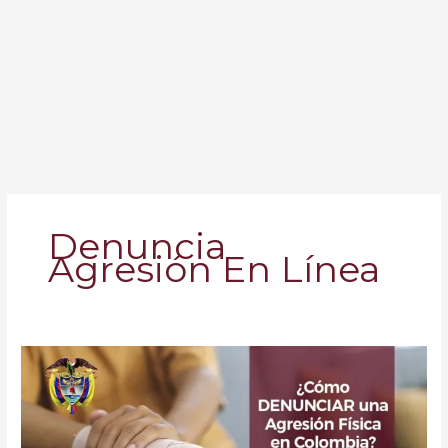
Denuncia
Agresión En Línea
Lesiones
Personales:
¿Cómo
denunciar