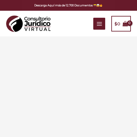
Ir
Descarga Aquí más de 12.700 Documentos
al
contenido
$
0