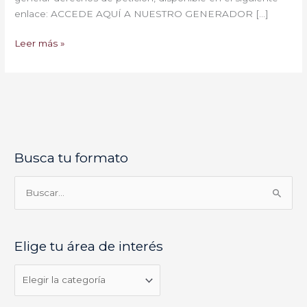
enlace: ACCEDE AQUÍ A NUESTRO GENERADOR […]
Leer más »
Busca tu formato
E
l
i
B
g
u
e
s
Elige tu área de interés
t
c
u
a
á
r
r
p