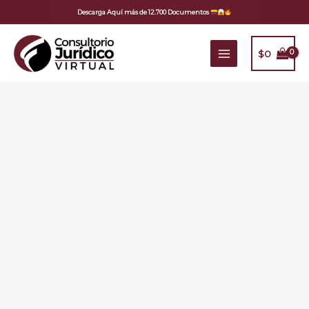
Ir
Descarga Aquí más de 12.700 Documentos
al
contenido
$
0