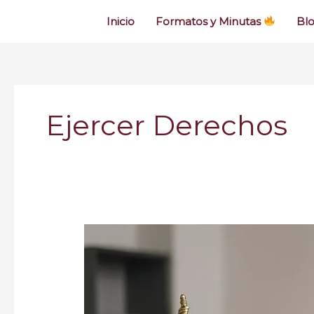
Inicio
Formatos y Minutas
Bl
Ejercer Derechos
Generador
de
Derechos
de
Petición