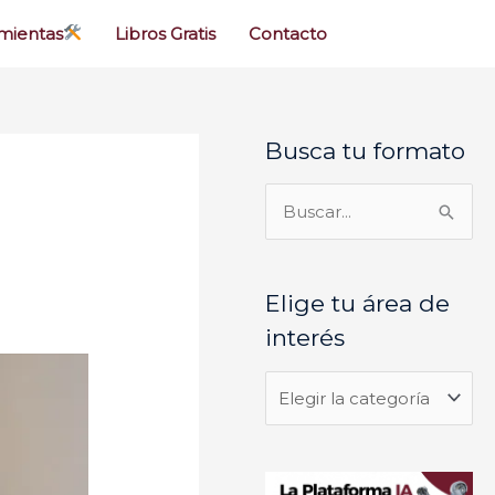
mientas
Libros Gratis
Contacto
Busca tu formato
E
l
i
B
g
u
e
s
Elige tu área de
t
c
interés
u
a
á
r
r
p
e
o
a
r