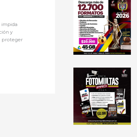
e impida
ción y
a proteger