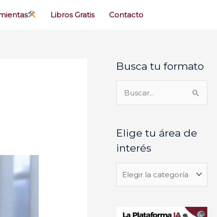
mientas
Libros Gratis
Contacto
Busca tu formato
E
l
i
B
g
u
e
s
Elige tu área de
t
c
interés
u
a
á
r
r
p
e
o
a
r