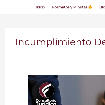
Inicio
Formatos y Minutas
Bl
Incumplimiento De
¿Qué
hacer
si
su
expareja