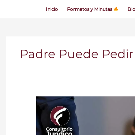
Inicio
Formatos y Minutas
Bl
Padre Puede Pedir
¿Qué
hacer
si
su
expareja