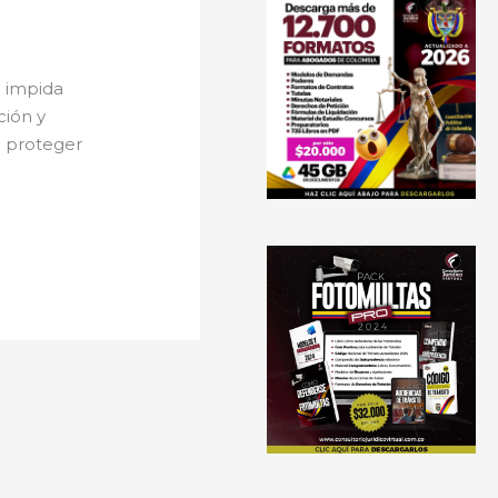
e impida
ción y
a proteger