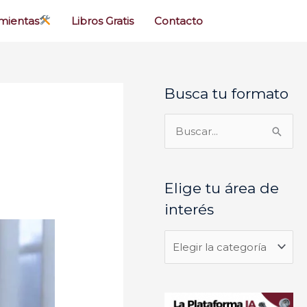
mientas
Libros Gratis
Contacto
Busca tu formato
E
l
i
B
g
u
e
s
Elige tu área de
t
c
interés
u
a
á
r
r
p
e
o
a
r