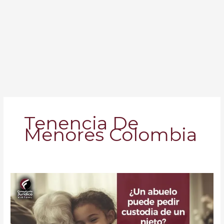
Tenencia De
Menores Colombia
¿Un
Abuelo
Puede
Pedir