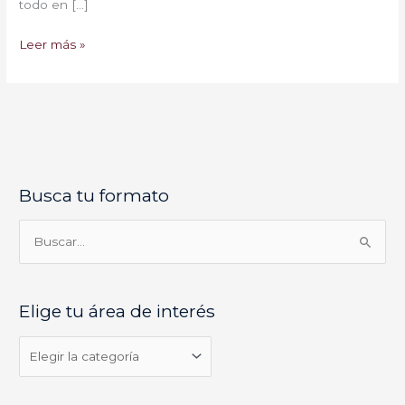
todo en […]
Leer más »
Busca tu formato
E
l
i
B
g
u
e
s
Elige tu área de interés
t
c
u
a
á
r
r
p