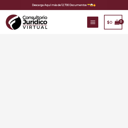
Ir
Descarga Aquí más de 12.700 Documentos
al
contenido
$
0