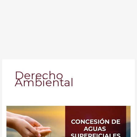
Derecho
Ambiental
Concesión
de
aguas
superficiales