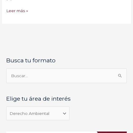
Leer más »
Busca tu formato
E
l
i
B
g
u
e
s
Elige tu área de interés
t
c
u
a
á
r
r
p
e
o