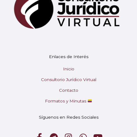
Mary
En línea
¡Hola!
Soy Mary tu asistente virtual.
Enlaces de Interés
¿En qué puedo ayudarte hoy?
Inicio
Consultorio Jurídico Virtual
Contacto
Formatos y Minutas
Síguenos en Redes Sociales
F
T
I
W
Y