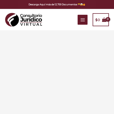
Ir
Descarga Aquí más de 12.700 Documentos
al
contenido
$
0