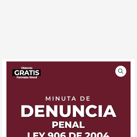
Minuta
Denuncia
Penal
Ley
906
de
2004
(WORD)
cantidad