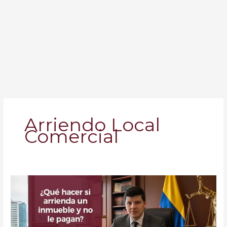
Arriendo Local
Comercial
¿Qué
Pasa
si
Arrienda