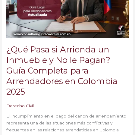
un
Inmueble
y
No
le
Pagan?
Guía
¿Qué Pasa si Arrienda un
Completa
para
Inmueble y No le Pagan?
Arrendadores
Guía Completa para
en
Colombia
Arrendadores en Colombia
2025
2025
Derecho Civil
El incumplimiento en el pago del canon de arrendamiento
representa una de las situaciones más conflictivas y
frecuentes en las relaciones arrendaticias en Colombia.