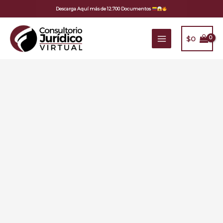
Ir
Descarga Aquí más de 12.700 Documentos
al
contenido
$
0