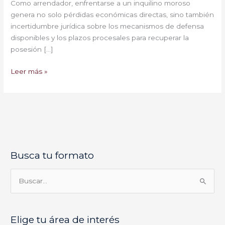
Como arrendador, enfrentarse a un inquilino moroso
genera no solo pérdidas económicas directas, sino también
incertidumbre jurídica sobre los mecanismos de defensa
disponibles y los plazos procesales para recuperar la
posesión […]
Leer más »
Busca tu formato
E
l
i
B
g
u
e
s
Elige tu área de interés
t
c