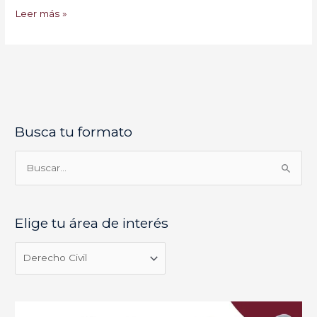
Leer más »
Busca tu formato
E
l
i
B
g
u
e
s
Elige tu área de interés
t
c
u
a
á
r
r
p
e
o