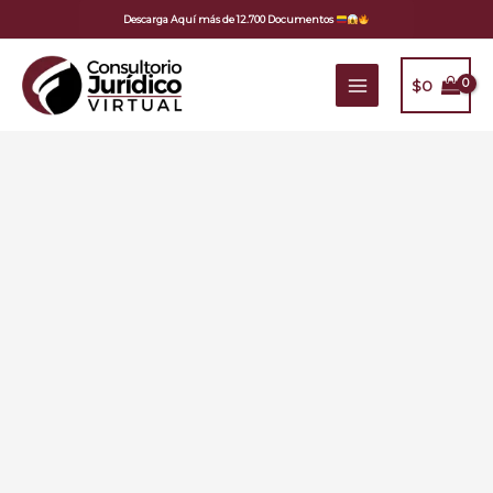
Ir
Descarga Aquí más de 12.700 Documentos
al
contenido
$
0