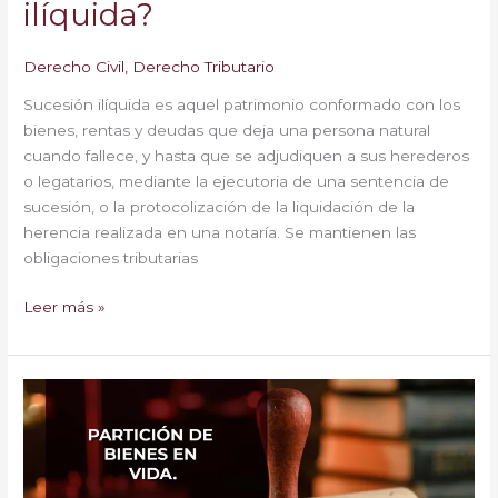
ilíquida?
Derecho Civil
,
Derecho Tributario
Sucesión ilíquida es aquel patrimonio conformado con los
bienes, rentas y deudas que deja una persona natural
cuando fallece, y hasta que se adjudiquen a sus herederos
o legatarios, mediante la ejecutoria de una sentencia de
sucesión, o la protocolización de la liquidación de la
herencia realizada en una notaría. Se mantienen las
obligaciones tributarias
Leer más »
Partición
de
Bienes
en
Vida