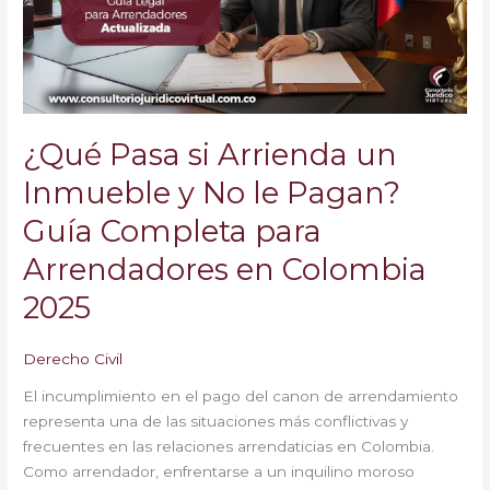
Inmueble
y
No
le
Pagan?
Guía
¿Qué Pasa si Arrienda un
Completa
para
Inmueble y No le Pagan?
Arrendadores
Guía Completa para
en
Colombia
Arrendadores en Colombia
2025
2025
Derecho Civil
El incumplimiento en el pago del canon de arrendamiento
representa una de las situaciones más conflictivas y
frecuentes en las relaciones arrendaticias en Colombia.
Como arrendador, enfrentarse a un inquilino moroso