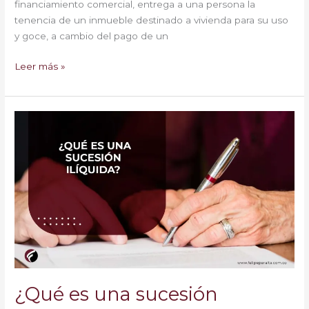
financiamiento comercial, entrega a una persona la
tenencia de un inmueble destinado a vivienda para su uso
y goce, a cambio del pago de un
Leer más »
¿Qué
es
una
sucesión
ilíquida?
¿Qué es una sucesión