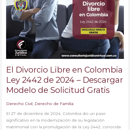
Divorcio
Libre
en
Colombia
Ley
2442
de
2024
–
Descargar
El Divorcio Libre en Colombia
Modelo
de
Ley 2442 de 2024 – Descargar
Solicitud
Modelo de Solicitud Gratis
Gratis
Derecho Civil
,
Derecho de Familia
El 27 de diciembre de 2024, Colombia dio un paso
significativo en la modernización de su legislación
matrimonial con la promulgación de la Ley 2442, conocida