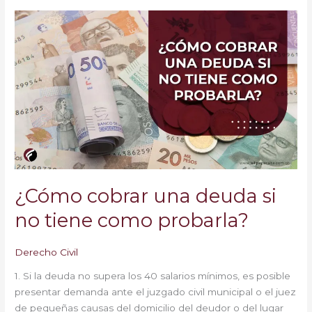
¿Cómo
cobrar
una
deuda
si
no
tiene
como
probarla?
¿Cómo cobrar una deuda si
no tiene como probarla?
Derecho Civil
1. Si la deuda no supera los 40 salarios mínimos, es posible
presentar demanda ante el juzgado civil municipal o el juez
de pequeñas causas del domicilio del deudor o del lugar