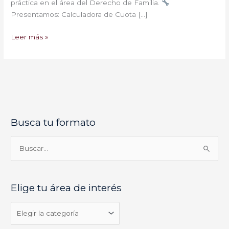
práctica en el área del Derecho de Familia.
Presentamos: Calculadora de Cuota […]
Leer más »
Busca tu formato
E
l
i
B
g
u
e
s
Elige tu área de interés
t
c
u
a
á
r