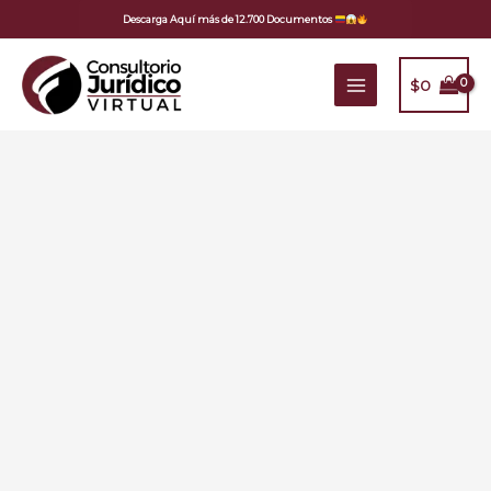
Ir
Descarga Aquí más de 12.700 Documentos
al
contenido
$
0