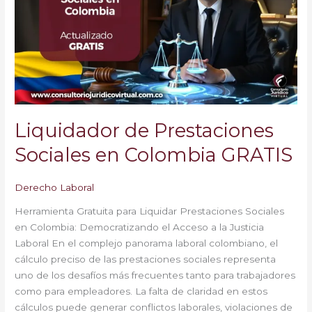
Sociales
en
Colombia
GRATIS
Liquidador de Prestaciones
Sociales en Colombia GRATIS
Derecho Laboral
Herramienta Gratuita para Liquidar Prestaciones Sociales
en Colombia: Democratizando el Acceso a la Justicia
Laboral En el complejo panorama laboral colombiano, el
cálculo preciso de las prestaciones sociales representa
uno de los desafíos más frecuentes tanto para trabajadores
como para empleadores. La falta de claridad en estos
cálculos puede generar conflictos laborales, violaciones de