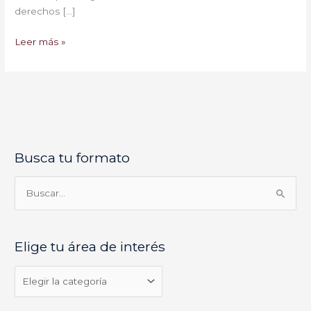
derechos […]
Leer más »
Busca tu formato
E
l
i
B
g
u
e
s
Elige tu área de interés
t
c
u
a
á
r
r
p