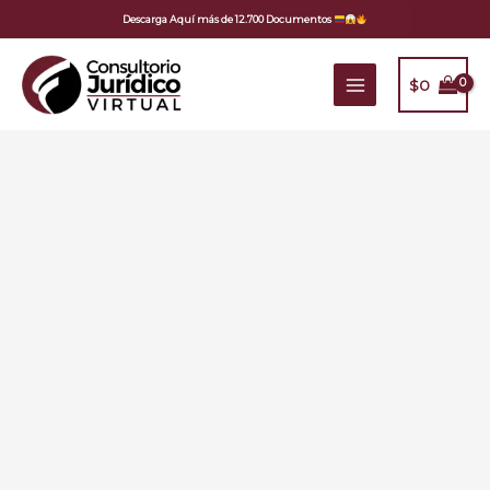
Ir
Descarga Aquí más de 12.700 Documentos
al
contenido
$
0