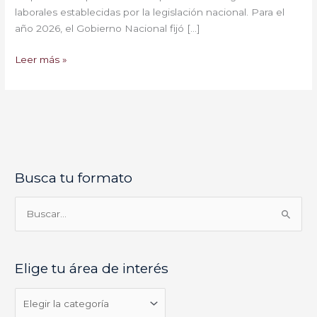
laborales establecidas por la legislación nacional. Para el
año 2026, el Gobierno Nacional fijó […]
Leer más »
Busca tu formato
E
l
i
B
g
u
e
s
Elige tu área de interés
t
c
u
a
á
r