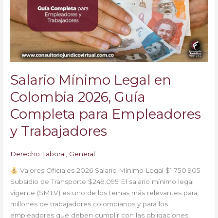
Colombia
2026,
Guía
Completa
para
Empleadores
y
Salario Mínimo Legal en
Trabajadores
Colombia 2026, Guía
Completa para Empleadores
y Trabajadores
Derecho Laboral
,
General
Valores Oficiales 2026 Salario Mínimo Legal $1.750.905
Subsidio de Transporte $249.095 El salario mínimo legal
vigente (SMLV) es uno de los temas más relevantes para
millones de trabajadores colombianos y para los
empleadores que deben cumplir con las obligaciones