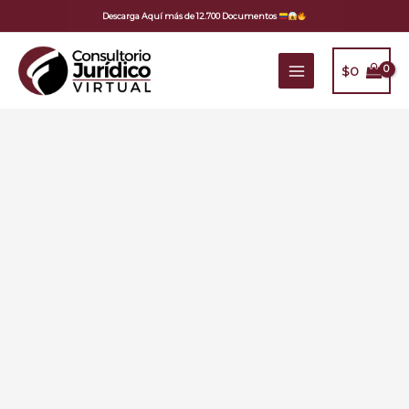
Ir
Descarga Aquí más de 12.700 Documentos
al
contenido
$
0