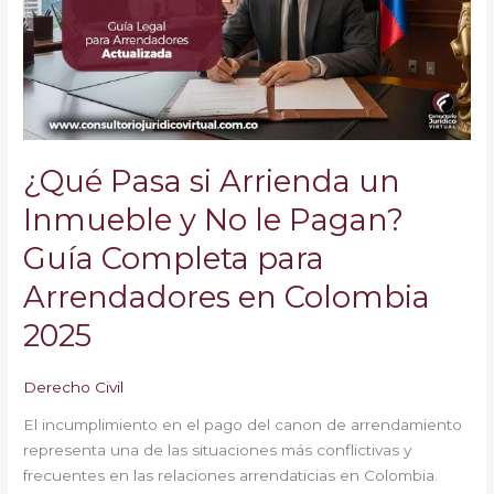
un
Inmueble
y
No
le
Pagan?
Guía
¿Qué Pasa si Arrienda un
Completa
para
Inmueble y No le Pagan?
Arrendadores
Guía Completa para
en
Colombia
Arrendadores en Colombia
2025
2025
Derecho Civil
El incumplimiento en el pago del canon de arrendamiento
representa una de las situaciones más conflictivas y
frecuentes en las relaciones arrendaticias en Colombia.