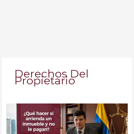
Derechos Del
Propietario
¿Qué
Pasa
si
Arrienda