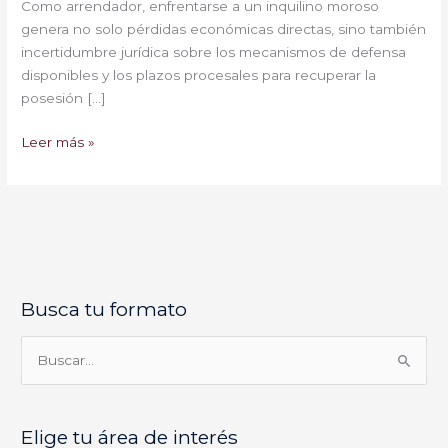
Como arrendador, enfrentarse a un inquilino moroso
genera no solo pérdidas económicas directas, sino también
incertidumbre jurídica sobre los mecanismos de defensa
disponibles y los plazos procesales para recuperar la
posesión […]
Leer más »
Busca tu formato
E
l
i
B
g
u
e
s
Elige tu área de interés
t
c