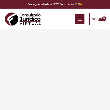
Ir
Descarga Aquí más de 12.700 Documentos
al
contenido
$
0