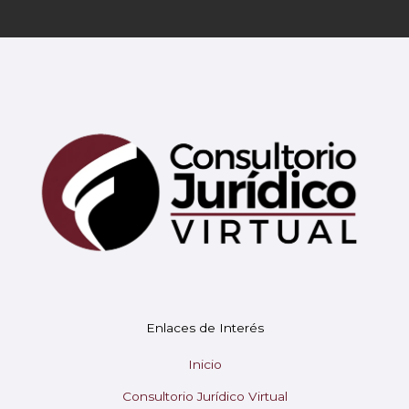
Mary
En línea
¡Hola!
Soy Mary tu asistente virtual.
Enlaces de Interés
¿En qué puedo ayudarte hoy?
Inicio
Consultorio Jurídico Virtual