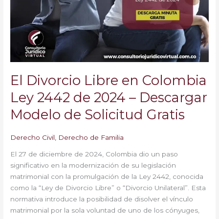
Colombia
Ley
2442
de
2024
–
Descargar
El Divorcio Libre en Colombia
Modelo
de
Ley 2442 de 2024 – Descargar
Solicitud
Modelo de Solicitud Gratis
Gratis
Derecho Civil
,
Derecho de Familia
El 27 de diciembre de 2024, Colombia dio un paso
significativo en la modernización de su legislación
matrimonial con la promulgación de la Ley 2442, conocida
como la “Ley de Divorcio Libre” o “Divorcio Unilateral”. Esta
normativa introduce la posibilidad de disolver el vínculo
matrimonial por la sola voluntad de uno de los cónyuges,