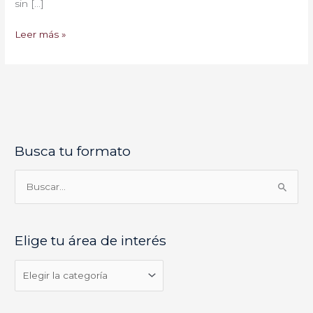
sin […]
Leer más »
Busca tu formato
E
l
i
B
g
u
e
s
Elige tu área de interés
t
c
u
a
á
r
r
p