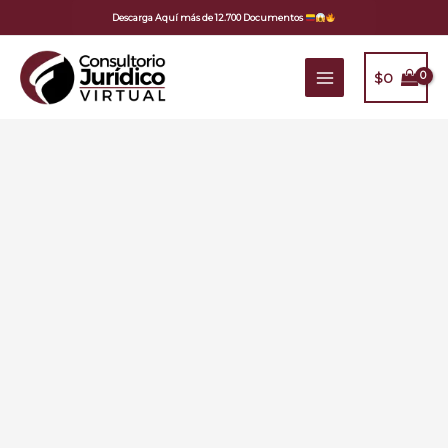
Ir
Descarga Aquí más de 12.700 Documentos
al
contenido
$
0