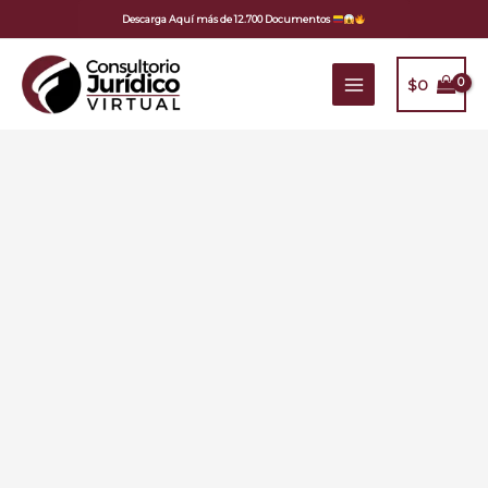
Ir
Descarga Aquí más de 12.700 Documentos
al
contenido
$
0