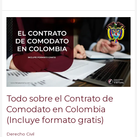
Todo
sobre
el
Contrato
de
Comodato
en
Colombia
(Incluye
formato
gratis)
Todo sobre el Contrato de
Comodato en Colombia
(Incluye formato gratis)
Derecho Civil