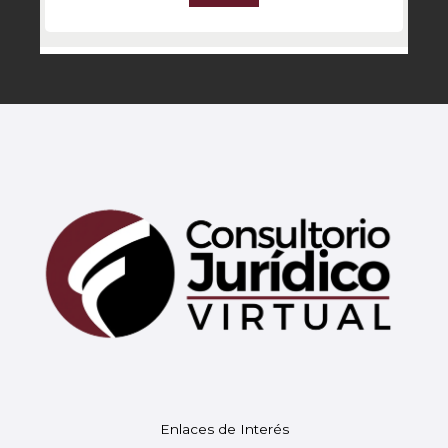
Mary
En línea
¡Hola!
Soy Mary tu asistente virtual.
Enlaces de Interés
¿En qué puedo ayudarte hoy?