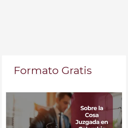
Formato Gratis
Qué
es
la
Cosa
Juzgada