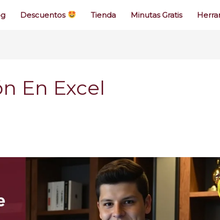
og
Descuentos
Tienda
Minutas Gratis
Herra
ón En Excel