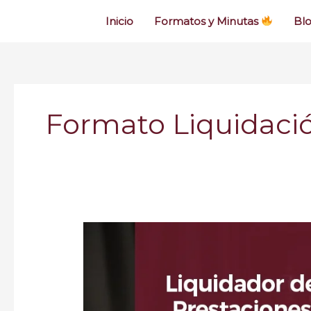
Inicio
Formatos y Minutas
Bl
Formato Liquidaci
Liquidador
de
Prestaciones
Sociales
en