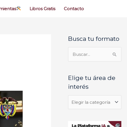
mientas
Libros Gratis
Contacto
Busca tu formato
E
l
i
B
g
u
e
s
Elige tu área de
t
c
interés
u
a
á
r
r
p
e
o
a
r