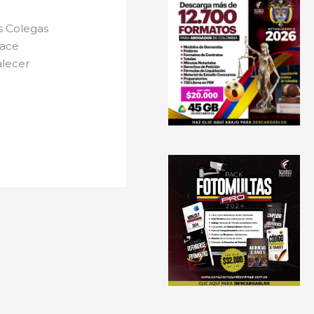
s Colegas
lace
alecer