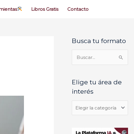
mientas
Libros Gratis
Contacto
Busca tu formato
E
l
i
B
g
u
e
s
Elige tu área de
t
c
interés
u
a
á
r
r
p
e
o
a
r