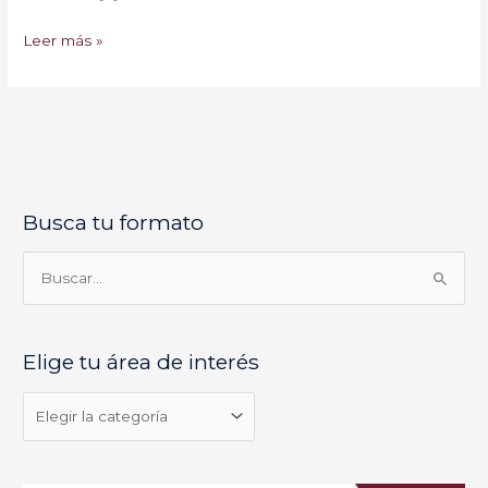
Leer más »
Busca tu formato
E
l
i
B
g
u
e
s
Elige tu área de interés
t
c
u
a
á
r
r
p
e