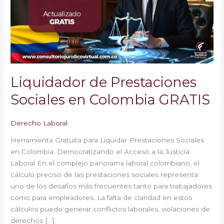
en
Colombia
GRATIS
Liquidador de Prestaciones
Sociales en Colombia GRATIS
Derecho Laboral
Herramienta Gratuita para Liquidar Prestaciones Sociales
en Colombia: Democratizando el Acceso a la Justicia
Laboral En el complejo panorama laboral colombiano, el
cálculo preciso de las prestaciones sociales representa
uno de los desafíos más frecuentes tanto para trabajadores
como para empleadores. La falta de claridad en estos
cálculos puede generar conflictos laborales, violaciones de
derechos […]