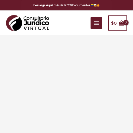
Ir
Descarga Aquí más de 12.700 Documentos
al
contenido
$
0