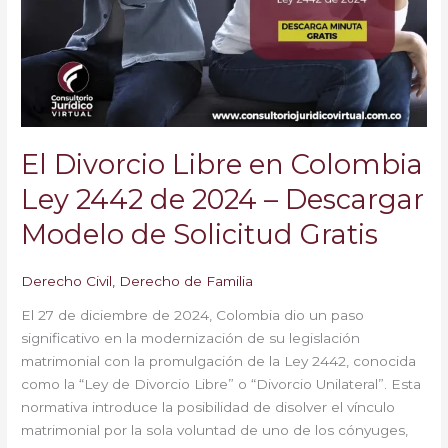
Colombia
Ley
2442
de
2024
–
Descargar
El Divorcio Libre en Colombia
Modelo
de
Ley 2442 de 2024 – Descargar
Solicitud
Modelo de Solicitud Gratis
Gratis
Derecho Civil
,
Derecho de Familia
El 27 de diciembre de 2024, Colombia dio un paso
significativo en la modernización de su legislación
matrimonial con la promulgación de la Ley 2442, conocida
como la “Ley de Divorcio Libre” o “Divorcio Unilateral”. Esta
normativa introduce la posibilidad de disolver el vínculo
matrimonial por la sola voluntad de uno de los cónyuges,