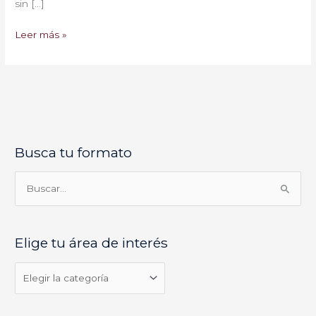
sin […]
Leer más »
Busca tu formato
E
l
i
B
g
u
e
s
Elige tu área de interés
t
c
u
a
á
r
r
p