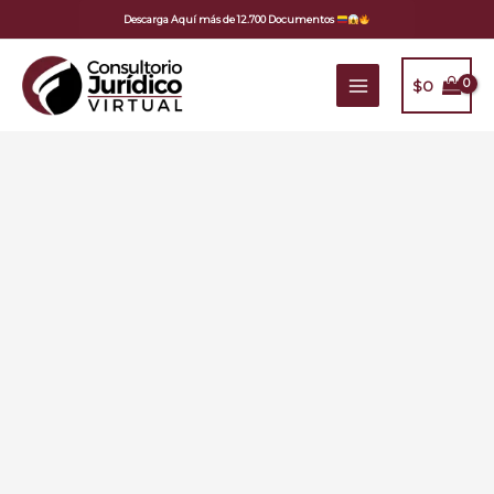
Ir
Descarga Aquí más de 12.700 Documentos
al
contenido
$
0