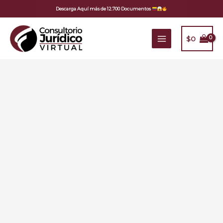
Ir
Descarga Aquí más de 12.700 Documentos
al
contenido
$
0