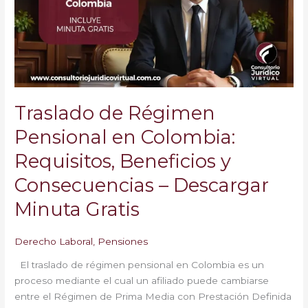
en
Colombia:
Requisitos,
Beneficios
y
Consecuencias
–
Traslado de Régimen
Descargar
Minuta
Pensional en Colombia:
Gratis
Requisitos, Beneficios y
Consecuencias – Descargar
Minuta Gratis
Derecho Laboral
,
Pensiones
El traslado de régimen pensional en Colombia es un
proceso mediante el cual un afiliado puede cambiarse
entre el Régimen de Prima Media con Prestación Definida