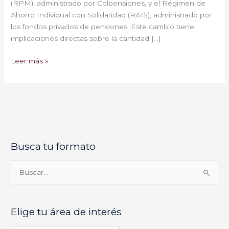
(RPM), administrado por Colpensiones, y el Régimen de
Ahorro Individual con Solidaridad (RAIS), administrado por
los fondos privados de pensiones. Este cambio tiene
implicaciones directas sobre la cantidad […]
Leer más »
Busca tu formato
E
l
i
B
g
u
e
s
Elige tu área de interés
t
c
u