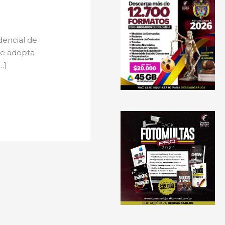
dencial de
se adopta
…]