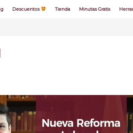
og
Descuentos
Tienda
Minutas Gratis
Herra
l