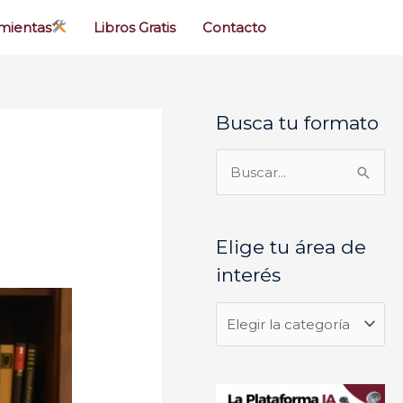
mientas
Libros Gratis
Contacto
Busca tu formato
E
l
i
B
g
u
e
s
Elige tu área de
t
c
interés
u
a
á
r
r
p
e
o
a
r