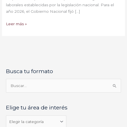
laborales establecidas por la legislación nacional. Para el
año 2026, el Gobierno Nacional fijó […]
Leer más »
Busca tu formato
E
l
i
B
g
u
e
s
Elige tu área de interés
t
c
u
a
á
r