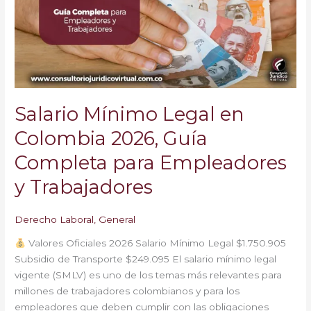
Colombia
2026,
Guía
Completa
para
Empleadores
y
Salario Mínimo Legal en
Trabajadores
Colombia 2026, Guía
Completa para Empleadores
y Trabajadores
Derecho Laboral
,
General
Valores Oficiales 2026 Salario Mínimo Legal $1.750.905
Subsidio de Transporte $249.095 El salario mínimo legal
vigente (SMLV) es uno de los temas más relevantes para
millones de trabajadores colombianos y para los
empleadores que deben cumplir con las obligaciones