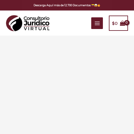
Ir
Descarga Aquí más de 12.700 Documentos
al
contenido
$
0