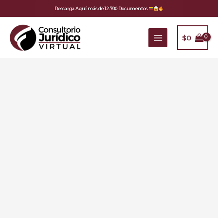
Ir
Descarga Aquí más de 12.700 Documentos
al
contenido
$
0