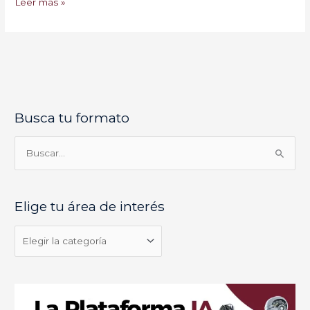
Leer más »
Busca tu formato
E
l
i
B
g
u
e
s
Elige tu área de interés
t
c
u
a
á
r
r
p
e
o
a
r