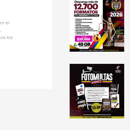
en el
,
os los