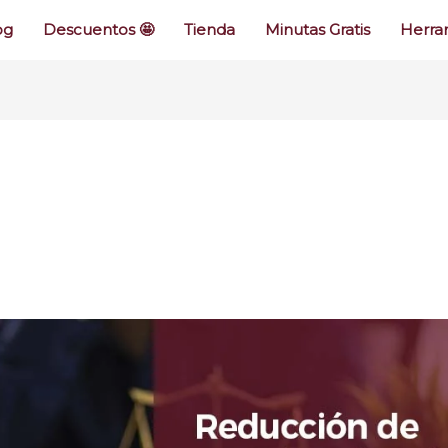
og
Descuentos 🤩
Tienda
Minutas Gratis
Herram