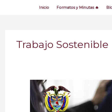
Inicio
Formatos y Minutas 🔥
Bl
Trabajo Sostenible
Reducción
de
la
Jornada
Laboral