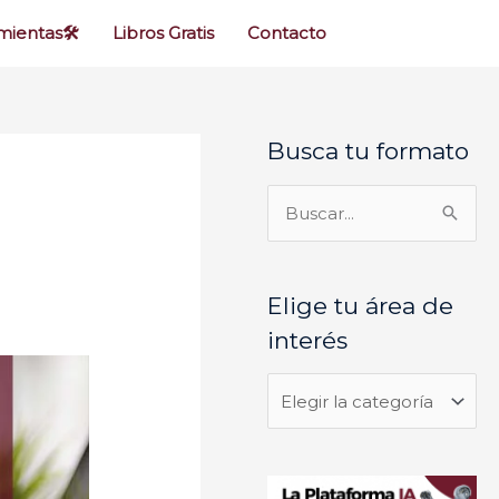
ientas🛠️
Libros Gratis
Contacto
Busca tu formato
E
l
i
B
g
u
e
s
Elige tu área de
t
c
interés
u
a
á
r
r
p
e
o
a
r